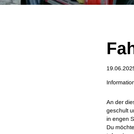
Fa
19.06.202
Informati
An der die
geschult u
in engen S
Du möchte