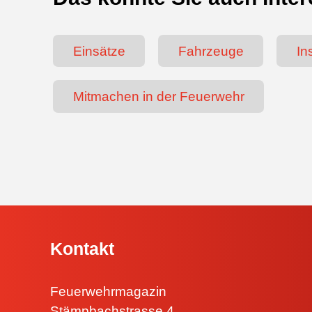
Einsätze
Fahrzeuge
In
Mitmachen in der Feuerwehr
Kontakt
Feuerwehrmagazin
Stämpbachstrasse 4