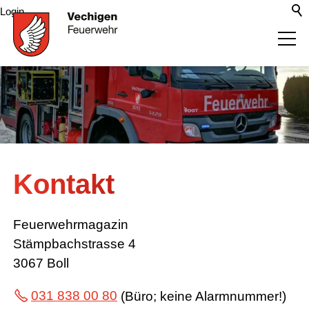
Login
Aktuelles
Organisation
Kontakt
Richtiges Verhalten
Tätigkeiten
Feuerwehrmagazin
Stämpbachstrasse 4
3067 Boll
Infrastruktur
031 838 00 80
(Büro; keine Alarmnummer!)