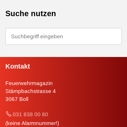
Suche nutzen
Kontakt
Feuerwehrmagazin
Stämpbachstrasse 4
3067 Boll
031 838 00 80
(keine Alarmnummer!)