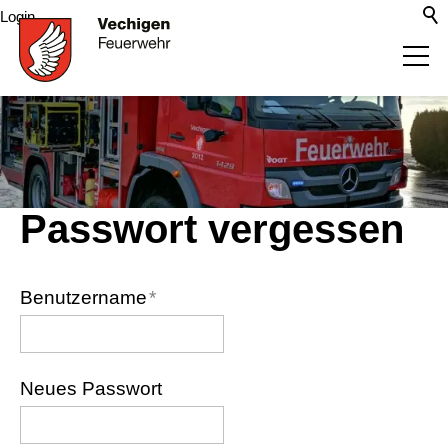
Login
Aktuelles
Organisation
Passwort vergessen
Richtiges Verhalten
Benutzername
*
Tätigkeiten
Infrastruktur
Neues Passwort