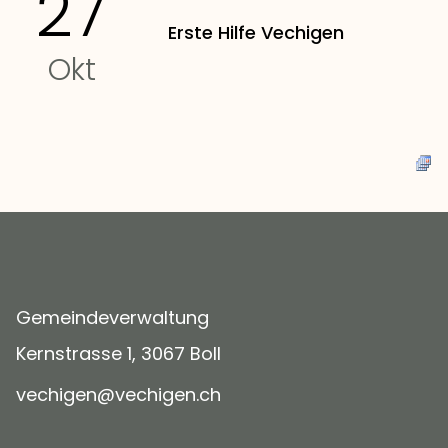
27
Erste Hilfe Vechigen
Okt
Gemeindeverwaltung
Kernstrasse 1, 3067 Boll
v
ch
g
n
v
ch
g
n
ch