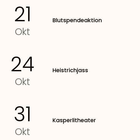
21
Blutspendeaktion
Okt
24
Heistrichjass
Okt
31
Kasperlitheater
Okt