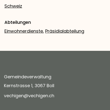
Schweiz
Abteilungen
Einwohnerdienste
,
Präsidialabteilung
Gemeindeverwaltung
Kernstrasse 1, 3067 Boll
v
ch
g
n
v
ch
g
n
ch