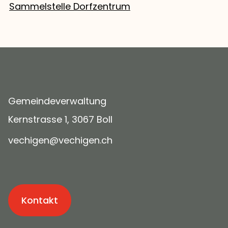
Sammelstelle Dorfzentrum
Gemeindeverwaltung
Kernstrasse 1, 3067 Boll
v
ch
g
n
v
ch
g
n
ch
Kontakt