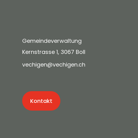
Gemeindeverwaltung
Kernstrasse 1, 3067 Boll
v
ch
g
n
v
ch
g
n
ch
Kontakt