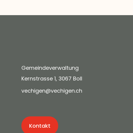
Gemeindeverwaltung
Kernstrasse 1, 3067 Boll
v
ch
g
n
v
ch
g
n
ch
Kontakt