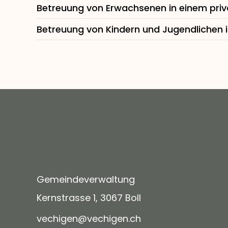
Betreuung von Erwachsenen in einem priv
Betreuung von Kindern und Jugendlichen i
Gemeindeverwaltung
Kernstrasse 1, 3067 Boll
v
ch
g
n
v
ch
g
n
ch