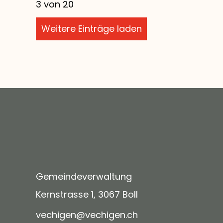
3 von 20
Weitere Einträge laden
Gemeindeverwaltung
Kernstrasse 1, 3067 Boll
v
ch
g
n
v
ch
g
n
ch