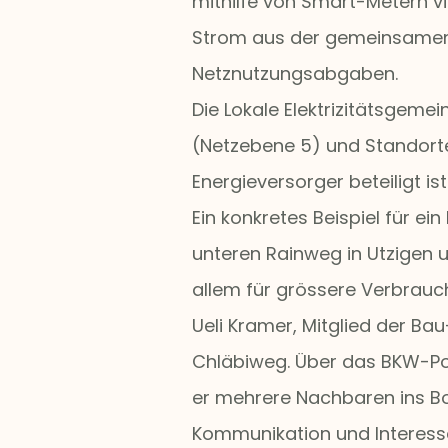
mithilfe von Smart-Metern v
Strom aus der gemeinsamen A
Netznutzungsabgaben.
Die Lokale Elektrizitätsgeme
(Netzebene 5) und Standorte
Energieversorger beteiligt ist
Ein konkretes Beispiel für e
unteren Rainweg in Utzigen u
allem für grössere Verbrauche
Ueli Kramer, Mitglied der B
Chläbiweg. Über das BKW-Por
er mehrere Nachbaren ins Boo
Kommunikation und Interesse