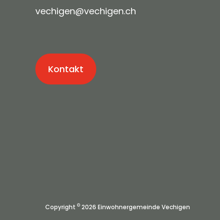
v
ch
g
n
v
ch
g
n
ch
Kontakt
©
Copyright
2026 Einwohnergemeinde Vechigen