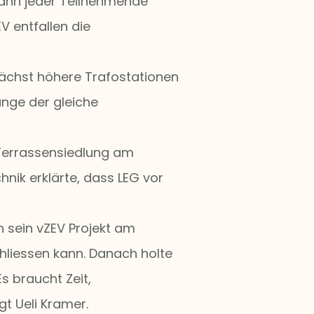
 kann jeder Teilnehmende
 entfallen die
 nächst höhere Trafostationen
ange der gleiche
r Terrassensiedlung am
nik erklärte, dass LEG vor
 sein vZEV Projekt am
hliessen kann. Danach holte
s braucht Zeit,
t Ueli Kramer.