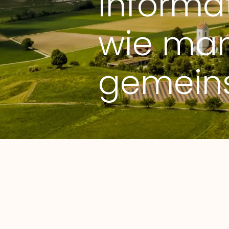
Informa
wie man
gemein