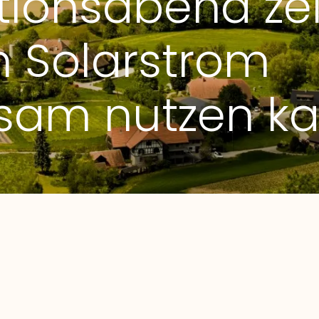
tionsabend zei
 Solarstrom
sam nutzen k