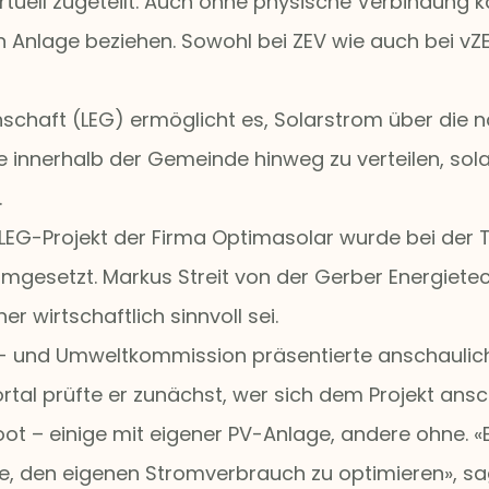
irtuell zugeteilt. Auch ohne physische Verbindung
nlage beziehen. Sowohl bei ZEV wie auch bei vZEV
inschaft (LEG) ermöglicht es, Solarstrom über die
 innerhalb der Gemeinde hinweg zu verteilen, sol
.
in LEG-Projekt der Firma Optimasolar wurde bei de
mgesetzt. Markus Streit von der Gerber Energietech
r wirtschaftlich sinnvoll sei.
au- und Umweltkommission präsentierte anschaulich
tal prüfte er zunächst, wer sich dem Projekt ansc
t – einige mit eigener PV-Anlage, andere ohne. «E
, den eigenen Stromverbrauch zu optimieren», sag