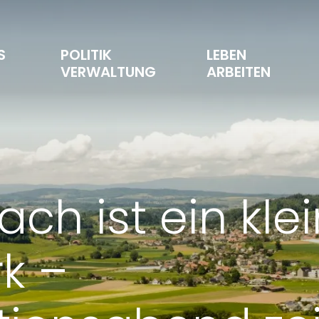
S 
POLITIK 
LEBEN 
T
VERWALTUNG
ARBEITEN
ch ist ein kle
k –