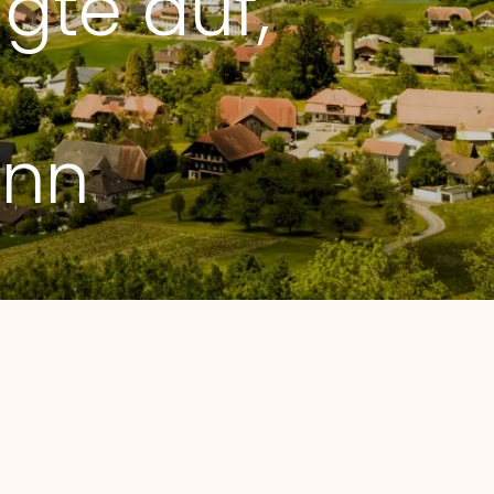
gte auf,
ann