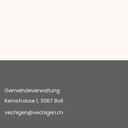
Gemeindeverwaltung
Kernstrasse 1, 3067 Boll
v
ch
g
n
v
ch
g
n
ch