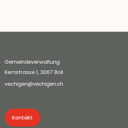
Gemeindeverwaltung
Kernstrasse 1, 3067 Boll
v
ch
g
n
v
ch
g
n
ch
Kontakt