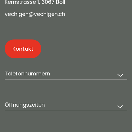
Kernstrasse 1, 3067 Boll
v
ch
g
n
v
ch
g
n
ch
Kontakt
Telefonnummern
Öffnungszeiten