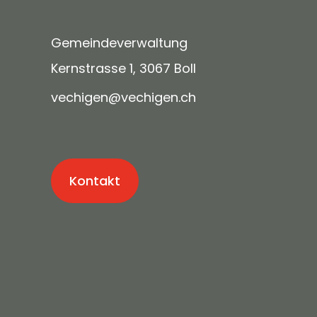
Gemeindeverwaltung
Kernstrasse 1, 3067 Boll
v
ch
g
n
v
ch
g
n
ch
Kontakt