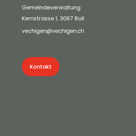
Gemeindeverwaltung
Kernstrasse 1, 3067 Boll
v
ch
g
n
v
ch
g
n
ch
Kontakt