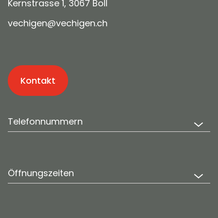
Kernstrasse 1, 3067 Boll
v
ch
g
n
v
ch
g
n
ch
Kontakt
Telefonnummern
Öffnungszeiten