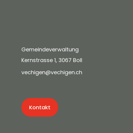
Gemeindeverwaltung
Kernstrasse 1, 3067 Boll
v
ch
g
n
v
ch
g
n
ch
Kontakt