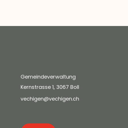
Gemeindeverwaltung
Kernstrasse 1, 3067 Boll
v
ch
g
n
v
ch
g
n
ch