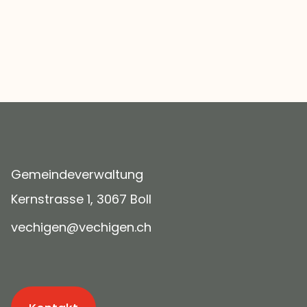
Gemeindeverwaltung
Kernstrasse 1, 3067 Boll
v
ch
g
n
v
ch
g
n
ch