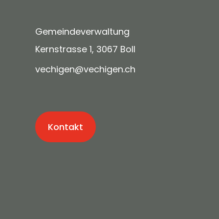
Gemeindeverwaltung
Kernstrasse 1, 3067 Boll
v
ch
g
n
v
ch
g
n
ch
Kontakt