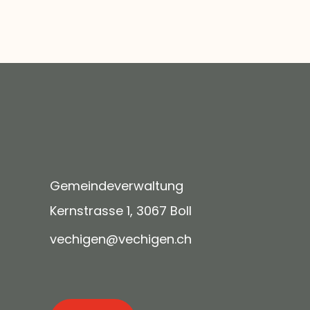
Gemeindeverwaltung
Kernstrasse 1, 3067 Boll
v
ch
g
n
v
ch
g
n
ch