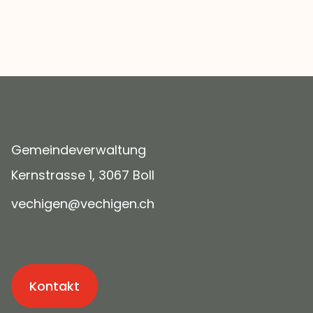
Gemeindeverwaltung
Kernstrasse 1, 3067 Boll
v
ch
g
n
v
ch
g
n
ch
Kontakt