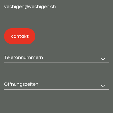
v
ch
g
n
v
ch
g
n
ch
Kontakt
Telefonnummern
Öffnungszeiten