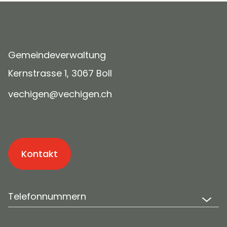
Gemeindeverwaltung
Kernstrasse 1, 3067 Boll
v
ch
g
n
v
ch
g
n
ch
Kontakt
Telefonnummern