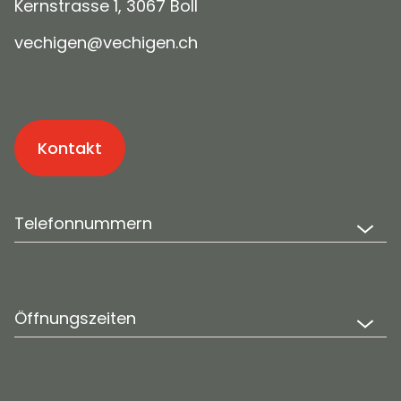
Kernstrasse 1, 3067 Boll
v
ch
g
n
v
ch
g
n
ch
Kontakt
Telefonnummern
Öffnungszeiten