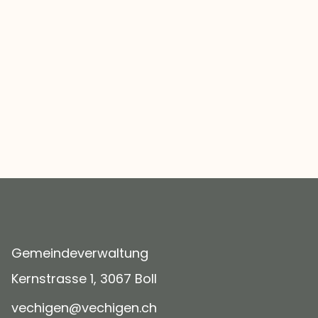
Gemeindeverwaltung
Kernstrasse 1, 3067 Boll
v
ch
g
n
v
ch
g
n
ch