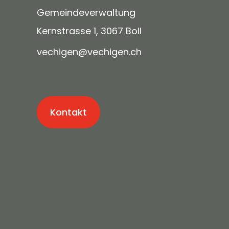
Gemeindeverwaltung
Kernstrasse 1, 3067 Boll
v
ch
g
n
v
ch
g
n
ch
Kontakt