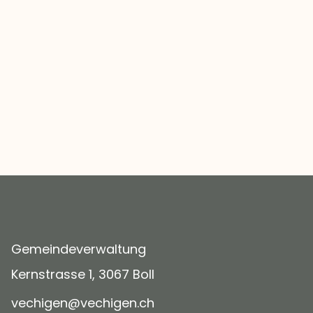
Gemeindeverwaltung
Kernstrasse 1, 3067 Boll
v
ch
g
n
v
ch
g
n
ch