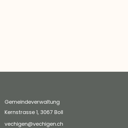
Gemeindeverwaltung
Kernstrasse 1, 3067 Boll
v
ch
g
n
v
ch
g
n
ch