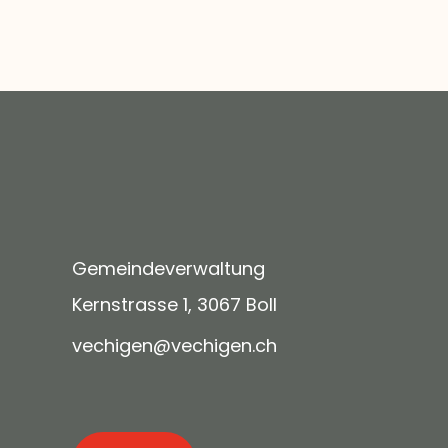
Gemeindeverwaltung
Kernstrasse 1, 3067 Boll
v
ch
g
n
v
ch
g
n
ch