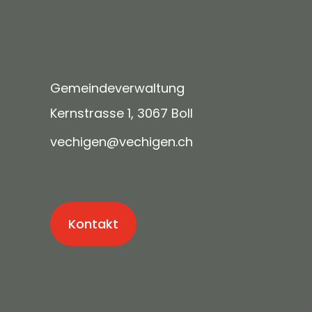
Gemeindeverwaltung
Kernstrasse 1, 3067 Boll
v
ch
g
n
v
ch
g
n
ch
Kontakt