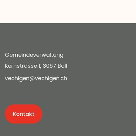
Gemeindeverwaltung
Kernstrasse 1, 3067 Boll
v
ch
g
n
v
ch
g
n
ch
Kontakt