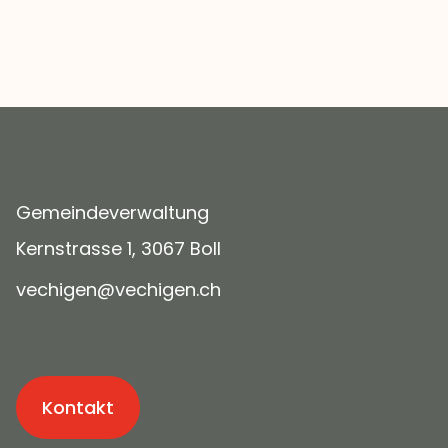
Gemeindeverwaltung
Kernstrasse 1, 3067 Boll
v
ch
g
n
v
ch
g
n
ch
Kontakt