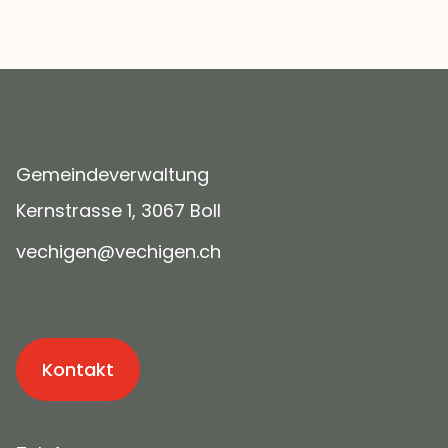
Gemeindeverwaltung
Kernstrasse 1, 3067 Boll
v
ch
g
n
v
ch
g
n
ch
Kontakt