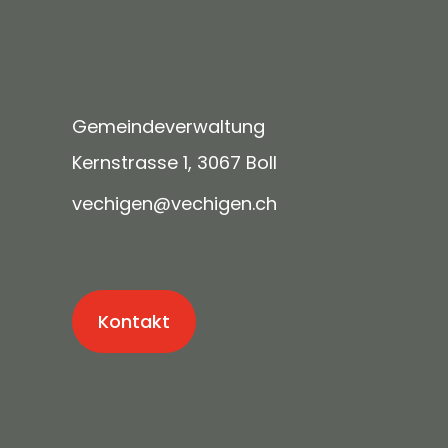
Gemeindeverwaltung
Kernstrasse 1, 3067 Boll
v
ch
g
n
v
ch
g
n
ch
Kontakt