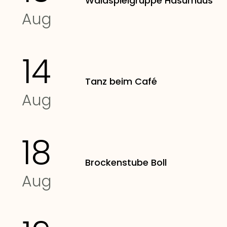
Waldspielgruppe Hasumüüs
Aug
14
Tanz beim Café
Aug
18
Brockenstube Boll
Aug