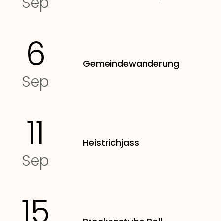
Sep
6
Gemeindewanderung
Sep
11
Heistrichjass
Sep
15