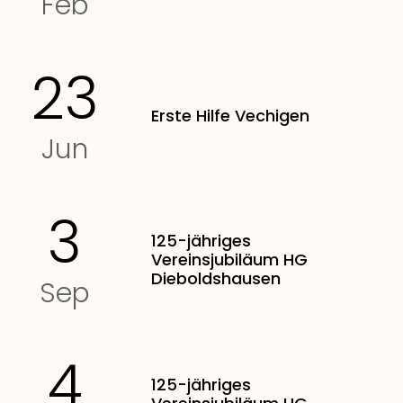
Feb
23
Erste Hilfe Vechigen
Jun
3
125-jähriges
Vereinsjubiläum HG
Dieboldshausen
Sep
4
125-jähriges