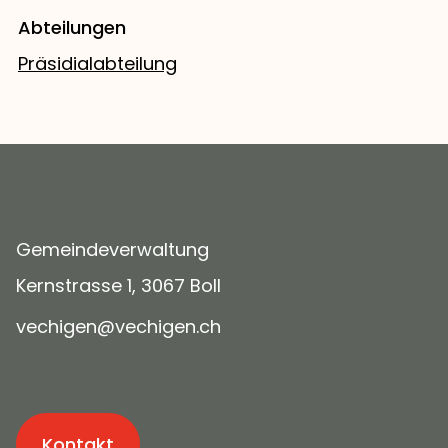
Abteilungen
Präsidialabteilung
Gemeindeverwaltung
Kernstrasse 1, 3067 Boll
v
ch
g
n
v
ch
g
n
ch
Kontakt