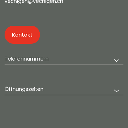
v
ch
g
n
v
ch
g
n
ch
Kontakt
Telefonnummern
Öffnungszeiten