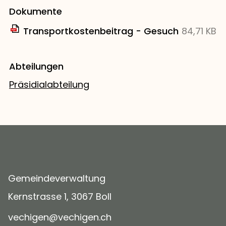
Dokumente
Transportkostenbeitrag - Gesuch
84,71 KB
Abteilungen
Präsidialabteilung
Gemeindeverwaltung
Kernstrasse 1, 3067 Boll
v
ch
g
n
v
ch
g
n
ch