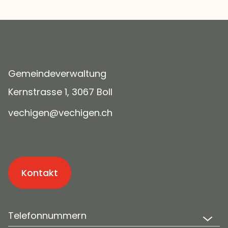
Gemeindeverwaltung
Kernstrasse 1, 3067 Boll
v
ch
g
n
v
ch
g
n
ch
Kontakt
Telefonnummern