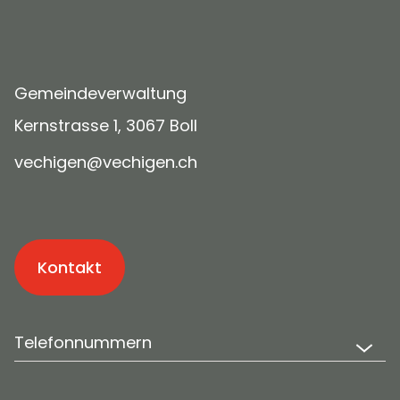
Gemeindeverwaltung
Kernstrasse 1, 3067 Boll
v
ch
g
n
v
ch
g
n
ch
Kontakt
Telefonnummern