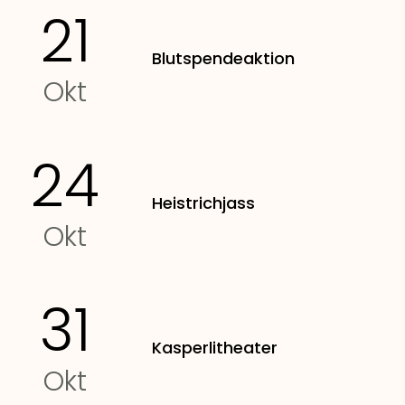
21
Blutspendeaktion
Okt
24
Heistrichjass
Okt
31
Kasperlitheater
Okt