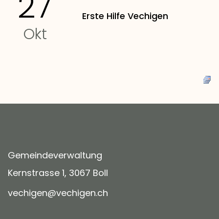
27
Erste Hilfe Vechigen
Okt
Gemeindeverwaltung
Kernstrasse 1, 3067 Boll
v
ch
g
n
v
ch
g
n
ch