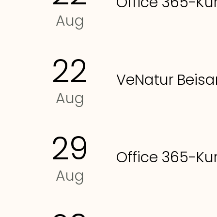
Office 365-Kur
Aug
22
VeNatur Beis
Aug
29
Office 365-Kur
Aug