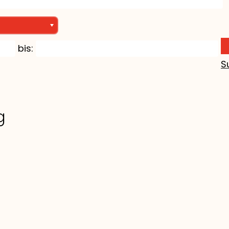
bis:
S
g