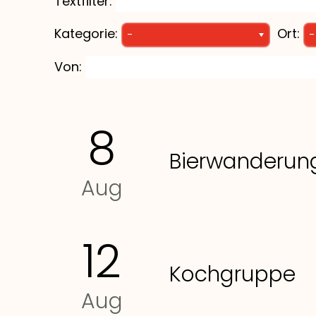
Textfilter:
Kategorie:
Ort:
-
-
Von:
8
Bierwanderun
Aug
12
Kochgruppe
Aug