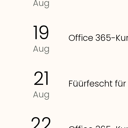
Aug
19
Office 365-Kur
Aug
21
Füürfescht für
Aug
22