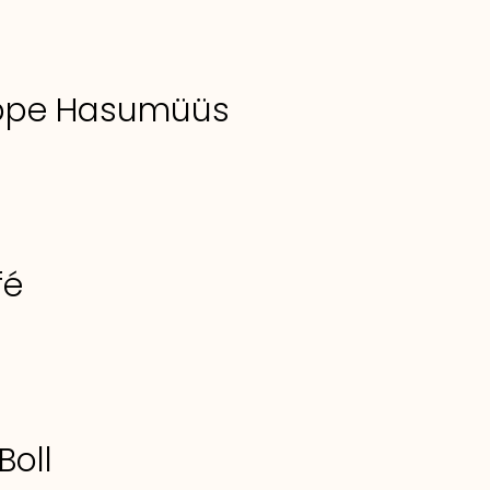
uppe Hasumüüs
fé
Boll