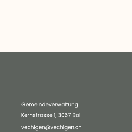
Gemeindeverwaltung
Kernstrasse 1, 3067 Boll
v
ch
g
n
v
ch
g
n
ch