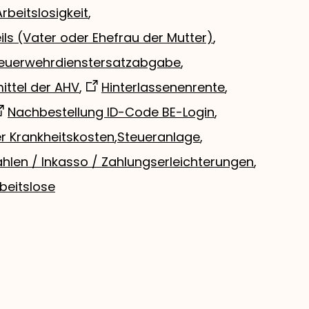
Arbeitslosigkeit
,
ls (Vater oder Ehefrau der Mutter)
,
euerwehrdienstersatzabgabe
,
mittel der AHV
,
Hinterlassenenrente
,
Nachbestellung ID-Code BE-Login
,
r Krankheitskosten
,
Steueranlage
,
hlen / Inkasso / Zahlungserleichterungen
,
beitslose