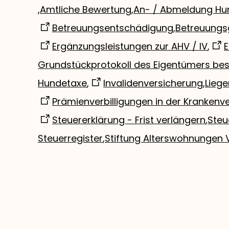
,
Amtliche Bewertung
,
An- / Abmeldung Hu
Betreuungsentschädigung
,
Betreuungs
Ergänzungsleistungen zur AHV / IV
,
E
Grundstückprotokoll des Eigentümers bes
Hundetaxe
,
Invalidenversicherung
,
Lieg
Prämienverbilligungen in der Krankenv
Steuererklärung - Frist verlängern
,
Steu
Steuerregister
,
Stiftung Alterswohnungen 