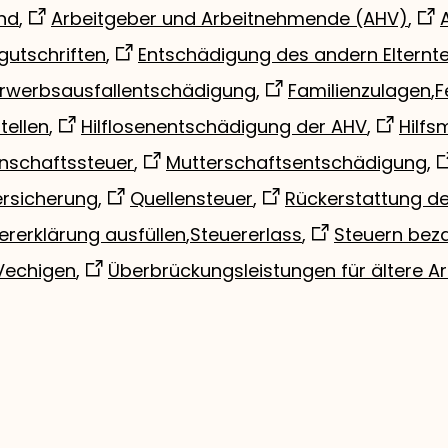
nd
,
Arbeitgeber und Arbeitnehmende (AHV)
,
gutschriften
,
Entschädigung des andern Elterntei
rwerbsausfallentschädigung
,
Familienzulagen
,
F
tellen
,
Hilflosenentschädigung der AHV
,
Hilfs
enschaftssteuer
,
Mutterschaftsentschädigung
,
ersicherung
,
Quellensteuer
,
Rückerstattung de
ererklärung ausfüllen
,
Steuererlass
,
Steuern beza
Vechigen
,
Überbrückungsleistungen für ältere Ar